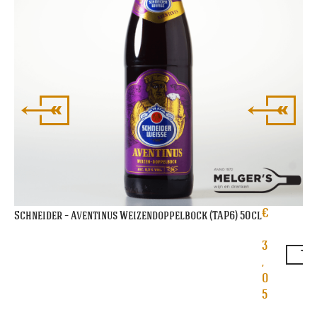
€
Schneider – Aventinus Weizendoppelbock (TAP6) 50cl
3
,
0
5