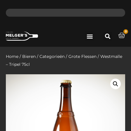
ma - do voor 12 uur besteld, de volgende dag in huis​
lat
0
Port & Sherry
Bieren & Ciders
Home
/
Bieren
/
Categorieën
/
Grote Flessen
/ Westmalle
– Tripel 75cl