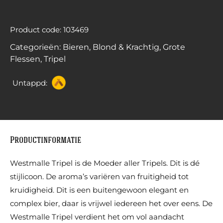
Product code: 103469
Categorieën:
Bieren
,
Blond & Krachtig
,
Grote
Flessen
,
Tripel
Untappd:
Productinformatie
Westmalle Tripel is de Moeder aller Tripels. Dit is dé
stijlicoon. De aroma’s variëren van fruitigheid tot
kruidigheid. Dit is een buitengewoon elegant en
complex bier, daar is vrijwel iedereen het over eens. De
Westmalle Tripel verdient het om vol aandacht