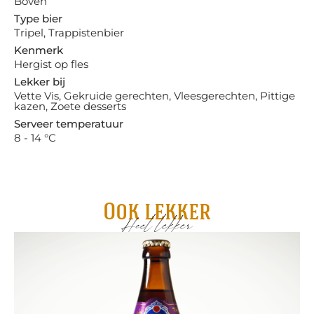
Boven
Type bier
Tripel, Trappistenbier
Kenmerk
Hergist op fles
Lekker bij
Vette Vis, Gekruide gerechten, Vleesgerechten, Pittige
kazen, Zoete desserts
Serveer temperatuur
8 - 14 °C
Ook lekker
Heel lekker
Gru