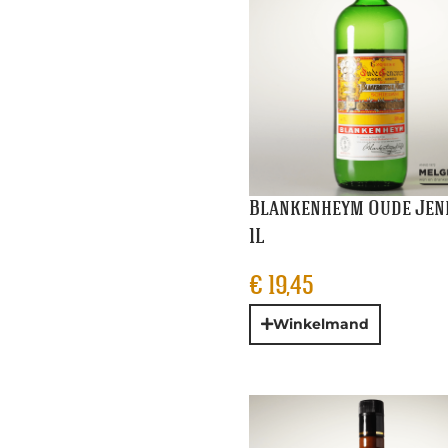
Blankenheym Oude Jen
1L
€
19,45
Winkelmand