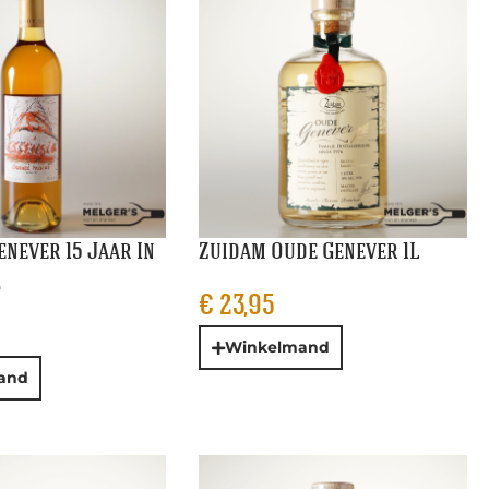
enever 15 Jaar In
Zuidam Oude Genever 1L
l
€
23,95
Winkelmand
and