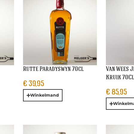
Rutte Paradyswyn 70cl
Van Wees J
Kruik 70C
€
39,95
€
85,95
Winkelmand
Winkelm