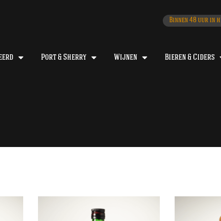
Binnen 48 uur in h
eerd
Port & Sherry
Wijnen
Bieren & Ciders