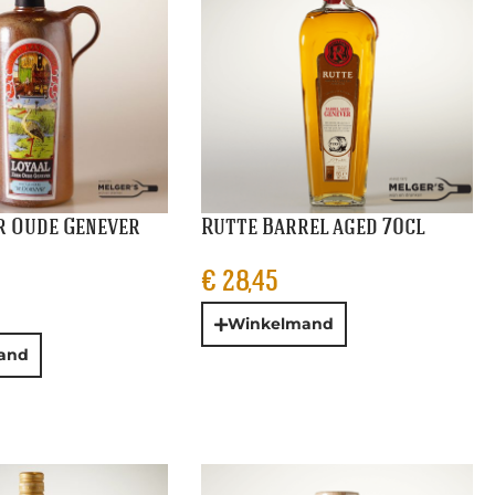
r Oude Genever
Rutte Barrel aged 70cl
€
28,45
Winkelmand
and