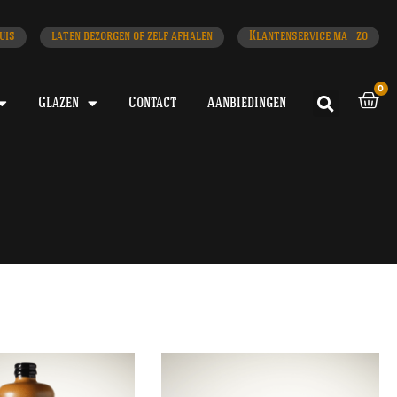
uis
laten bezorgen of zelf afhalen
Klantenservice ma - zo
0
Glazen
Contact
Aanbiedingen