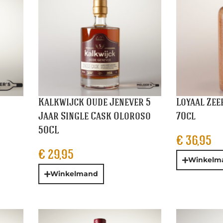
Kalkwijck Oude Jenever 5
Loyaal Zee
Jaar Single Cask Oloroso
70cl
50CL
€
36,95
€
29,95
Winkelm
Winkelmand