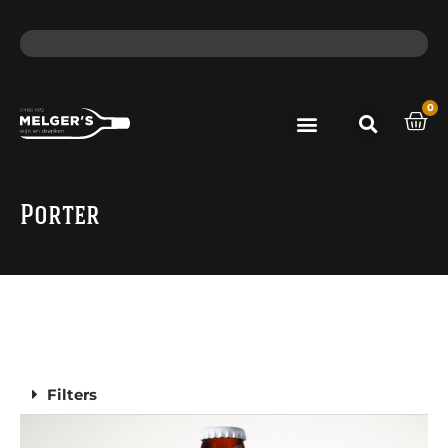
ma - do voor 12 uur besteld, de volgende dag in huis​
lat
0
Port & Sherry
Bieren & Ciders
Porter
Filters