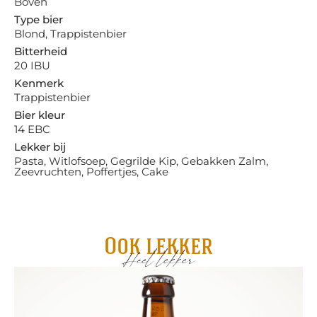
Boven
Type bier
Blond, Trappistenbier
Bitterheid
20 IBU
Kenmerk
Trappistenbier
Bier kleur
14 EBC
Lekker bij
Pasta, Witlofsoep, Gegrilde Kip, Gebakken Zalm,
Zeevruchten, Poffertjes, Cake
Ook lekker
Heel lekker
Ae