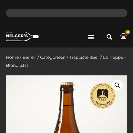
ma - do voor 12 uur besteld, de volgende dag in huis​
lat
0
Port & Sherry
Bieren & Ciders
Home
/
Bieren
/
Categorieën
/
Trappistenbier
/ La Trappe –
Blond 33cl