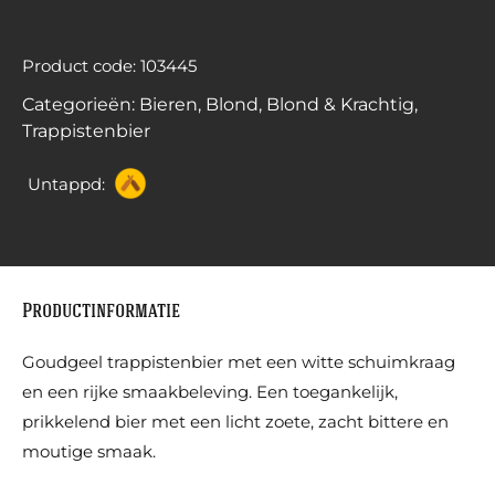
Product code: 103445
Categorieën:
Bieren
,
Blond
,
Blond & Krachtig
,
Trappistenbier
Untappd:
Productinformatie
Goudgeel trappistenbier met een witte schuimkraag
en een rijke smaakbeleving. Een toegankelijk,
prikkelend bier met een licht zoete, zacht bittere en
moutige smaak.