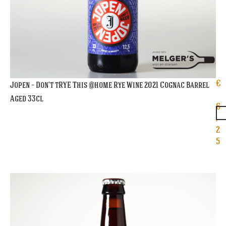
€
Jopen – Don’t tRYE This @home Rye Wine 2021 Cognac Barrel
Aged 33cl
6
,
2
5