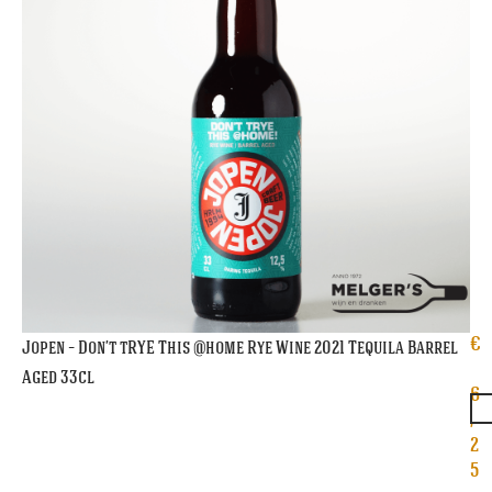
€
Jopen – Don’t tRYE This @home Rye Wine 2021 Tequila Barrel
Aged 33cl
6
,
2
5