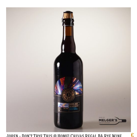
€
Jopen – Don’t Trye This @ Home! Chivas Regal BA Rye Wine