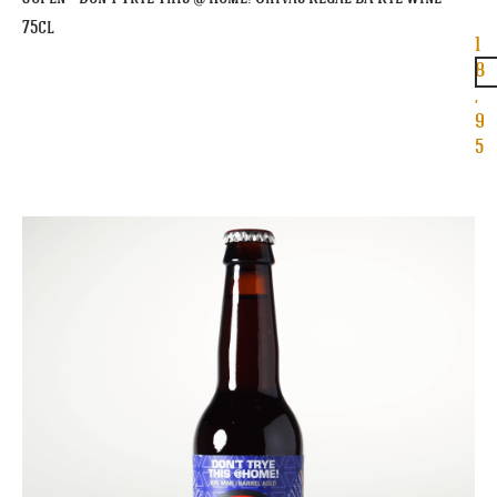
75cl
1
8
,
9
5