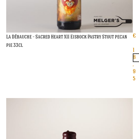
€
La Débauche – Sacred Heart XII Eisbock Pastry Stout pecan
pie 33cl
1
8
,
9
5