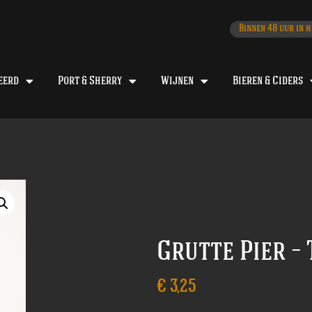
Binnen 48 uur in h
eerd
Port & Sherry
Wijnen
Bieren & Ciders
Grutte Pier – 
€
3,25