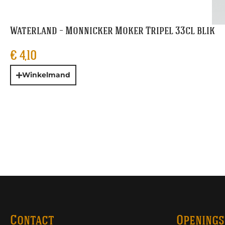
Waterland – Monnicker Moker Tripel 33cl blik
€
4,10
Winkelmand
Contact
Openings