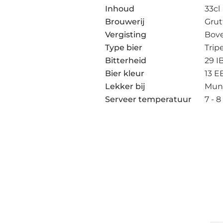
Inhoud
33cl
Brouwerij
Grut
Vergisting
Bov
Type bier
Tripe
Bitterheid
29 I
Bier kleur
13 E
Lekker bij
Muns
Serveer temperatuur
7 - 8