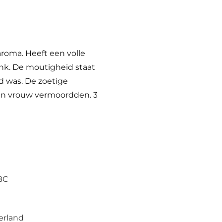
 aroma. Heeft een volle
nk. De moutigheid staat
d was. De zoetige
zijn vrouw vermoordden. 3
BC
erland