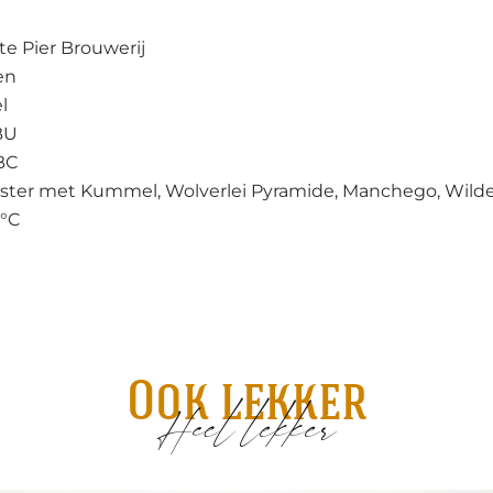
te Pier Brouwerij
en
l
BU
BC
ter met Kummel, Wolverlei Pyramide, Manchego, Wilde W
 °C
Ook lekker
Heel lekker