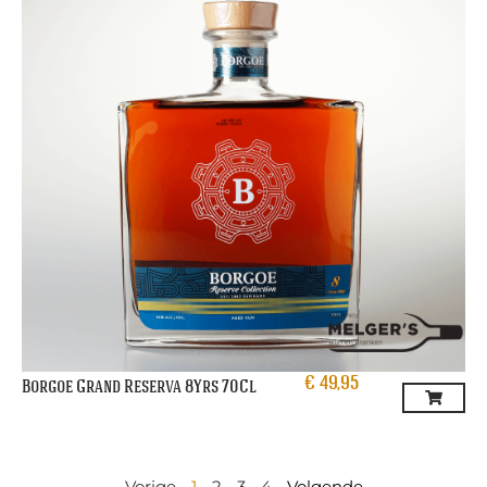
€
49,95
Borgoe Grand Reserva 8Yrs 70Cl
Vorige
1
2
3
4
Volgende