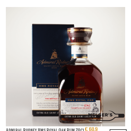
€
60,9
Admiral Rodney Hms Royal Oak Rum 70cl