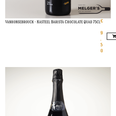
€
Vanhonsebrouck – Kasteel Barista Chocolate Quad 75cl
9
,
5
0