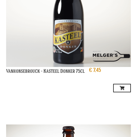
€
7,45
Vanhonsebrouck – Kasteel Donker 75cl