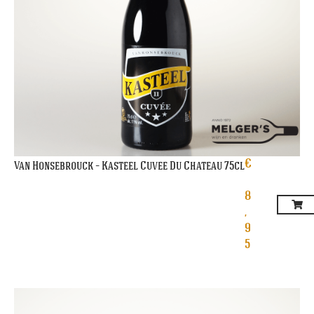
€
Van Honsebrouck – Kasteel Cuvee Du Chateau 75cl
8
,
9
5