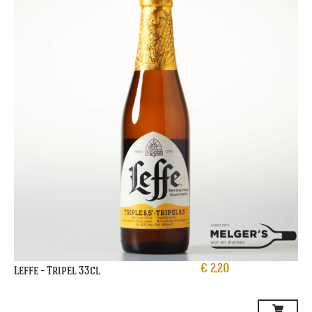
€
2,20
Leffe – Tripel 33cl