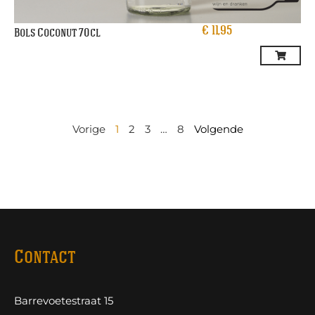
€
11,95
Bols Coconut 70cl
Vorige
1
2
3
…
8
Volgende
Contact
Barrevoetestraat 15