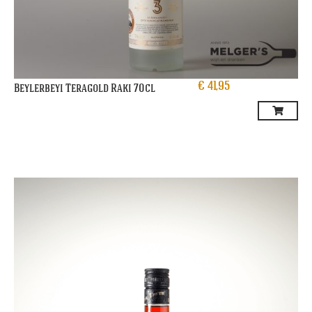
€
41,95
Beylerbeyi Teragold Raki 70cl