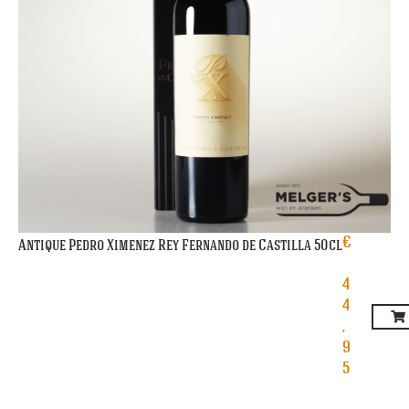
€
Antique Pedro Ximenez Rey Fernando de Castilla 50cl
4
4
,
9
5