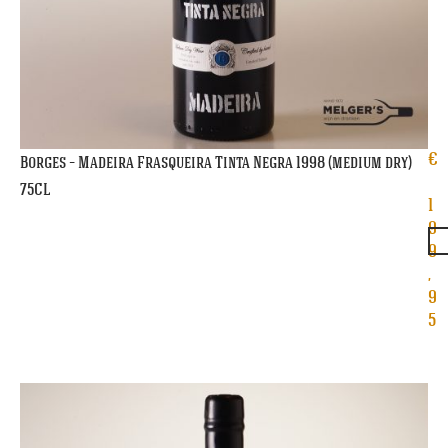
€
Borges – Madeira Frasqueira Tinta Negra 1998 (medium dry)
75CL
1
9
9
,
9
5