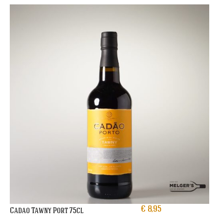
€
8,95
Cadao Tawny Port 75cl