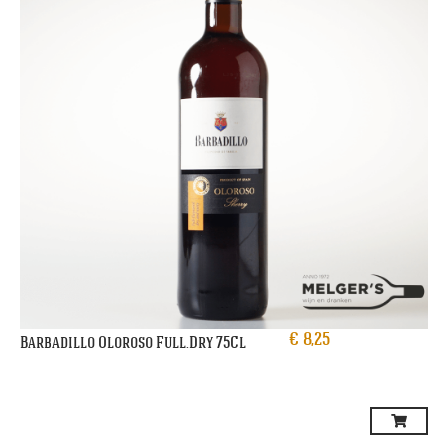
€
8,25
Barbadillo Oloroso Full.Dry 75Cl