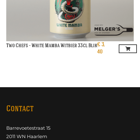
€
3,
Two Chefs – White Mamba Witbier 33cl Blik
40
Contact
Barrevoetestraat 15
2011 WN Haarlem