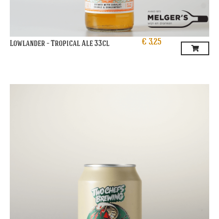
€
3,25
Lowlander – Tropical Ale 33cl