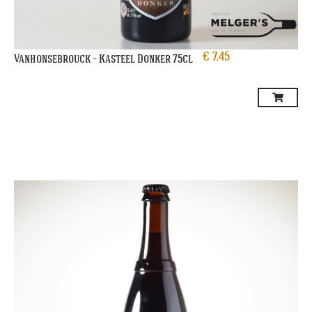
€
7,45
Vanhonsebrouck – Kasteel Donker 75cl