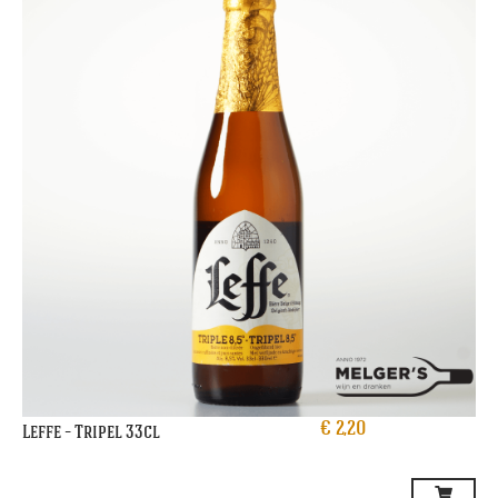
€
2,20
Leffe – Tripel 33cl