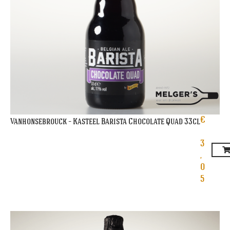
€
Vanhonsebrouck – Kasteel Barista Chocolate Quad 33cl
3
,
0
5