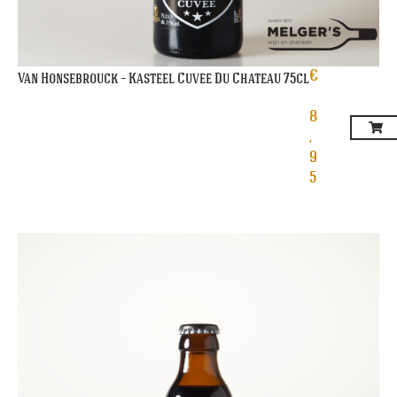
€
Van Honsebrouck – Kasteel Cuvee Du Chateau 75cl
8
,
9
5