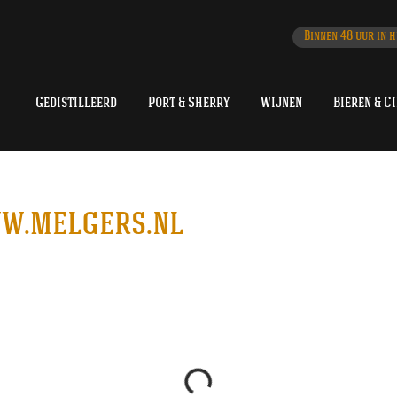
Binnen 48 uur in h
Gedistilleerd
Port & Sherry
Wijnen
Bieren & C
w.melgers.nl