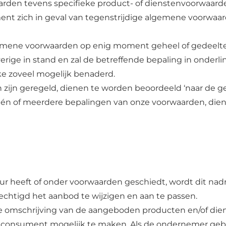
rden tevens specifieke product- of dienstenvoorwaarden
t zich in geval van tegenstrijdige algemene voorwaar
ene voorwaarden op enig moment geheel of gedeeltelijk 
ige in stand en zal de betreffende bepaling in onderl
ke zoveel mogelijk benaderd.
n zijn geregeld, dienen te worden beoordeeld ‘naar de 
één of meerdere bepalingen van onze voorwaarden, dien
 heeft of onder voorwaarden geschiedt, wordt dit nadr
rechtigd het aanbod te wijzigen en aan te passen.
 omschrijving van de aangeboden producten en/of diens
 consument mogelijk te maken. Als de ondernemer gebr