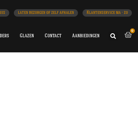
uis
laten bezorgen of zelf afhalen
Klantenservice ma - zo
0
iders
Glazen
Contact
Aanbiedingen