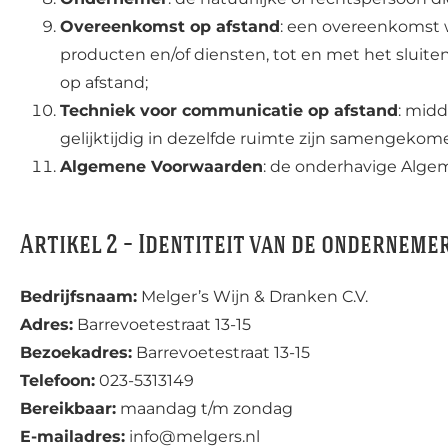
Overeenkomst op afstand
: een overeenkomst 
producten en/of diensten, tot en met het slui
op afstand;
Techniek voor communicatie op afstand
: mid
gelijktijdig in dezelfde ruimte zijn samengekom
Algemene Voorwaarden
: de onderhavige Alg
Artikel 2 – Identiteit van de onderneme
Bedrijfsnaam:
Melger’s Wijn & Dranken C.V.
Adres:
Barrevoetestraat 13-15
Bezoekadres:
Barrevoetestraat 13-15
Telefoon:
023-5313149
Bereikbaar:
maandag t/m zondag
E-mailadres:
info@melgers.nl