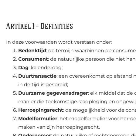
Artikel 1 – Definities
In deze voorwaarden wordt verstaan onder:
Bedenktijd
: de termijn waarbinnen de consume
Consument
: de natuurlijke persoon die niet h
Dag
: kalenderdag;
Duurtransactie
: een overeenkomst op afstand m
in de tijd is gespreid;
Duurzame gegevensdrager
: elk middel dat de
manier die toekomstige raadpleging en ongewij
Herroepingsrecht
: de mogelijkheid voor de co
Modelformulier
: het modelformulier voor herro
maken van zijn herroepingsrecht.
Ondernemer
: de natuurlijke of rechtspersoon