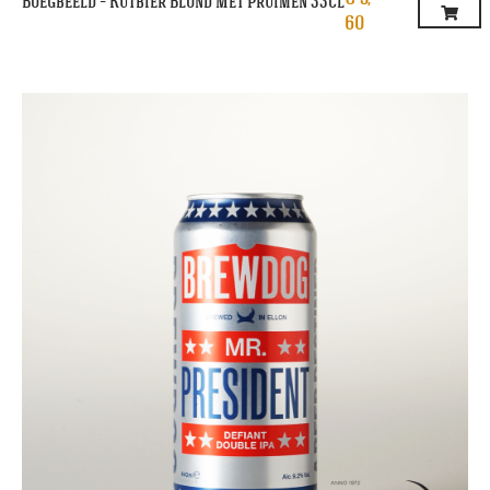
Boegbeeld – Kutbier Blond Met Pruimen 33cl
60