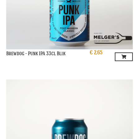
€
2,65
Brewdog – Punk IPA 33cl Blik