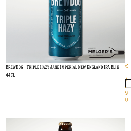
€
BrewDog – Triple Hazy Jane Imperial New England IPA Blik
44cl
4
,
9
0