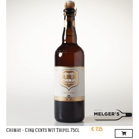
€
7,15
Chimay – Cinq Cents Wit Tripel 75cl