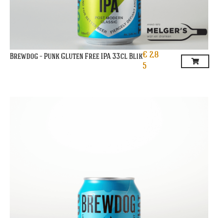
€
2,8
Brewdog – Punk Gluten Free IPA 33cl Blik
5