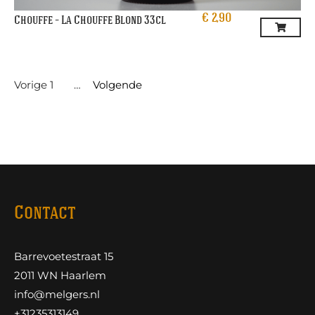
€
2,90
Chouffe – La Chouffe Blond 33cl
Vorige
1
2
3
…
6
Volgende
Contact
Barrevoetestraat 15
2011 WN Haarlem
info@melgers.nl
+31235313149