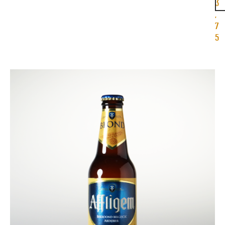
3
,
7
5