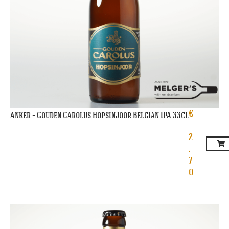
€
Anker – Gouden Carolus Hopsinjoor Belgian IPA 33cl
2
,
7
0