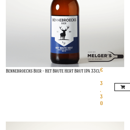
€
Bennebroecks Bier – Het Brute Hert Brut IPA 33cl
3
,
3
0