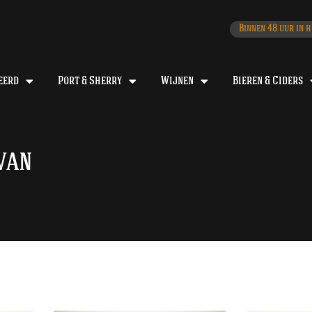
Binnen 48 uur in h
eerd
Port & Sherry
Wijnen
Bieren & Ciders
van