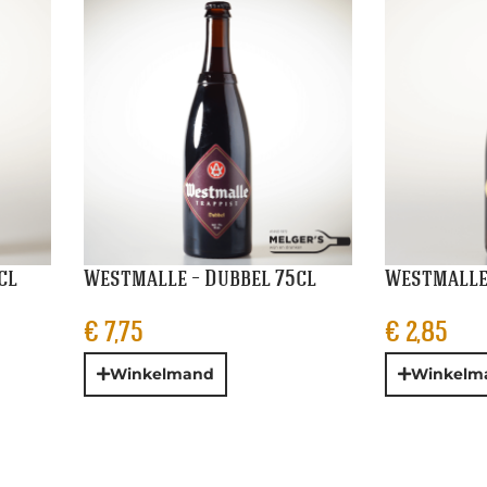
cl
Westmalle – Dubbel 75cl
Westmalle 
€
7,75
€
2,85
Winkelmand
Winkelm