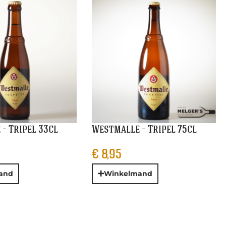
– Tripel 33cl
Westmalle – Tripel 75cl
€
8,95
and
Winkelmand