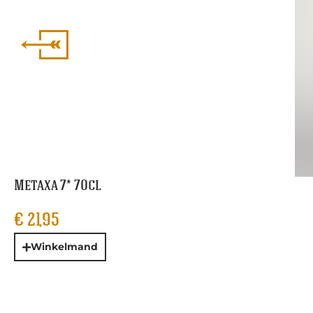
Metaxa 7* 70cl
€
21,95
Winkelmand