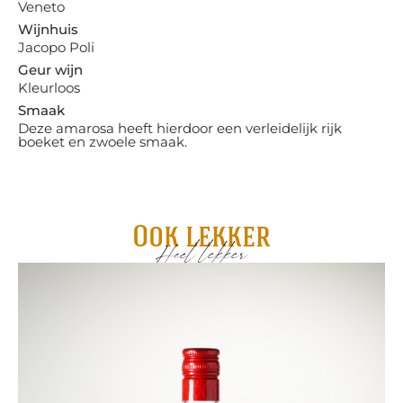
Veneto
Wijnhuis
Jacopo Poli
Geur wijn
Kleurloos
Smaak
Deze amarosa heeft hierdoor een verleidelijk rijk
boeket en zwoele smaak.
Ook lekker
Heel lekker
Fl