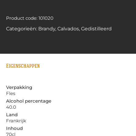
Product code: 101020
Categorieën:
Brandy
,
Calvados
,
Gedistilleerd
Eigenschappen
Verpakking
Fles
Alcohol percentage
40.0
Land
Frankrijk
Inhoud
70cl