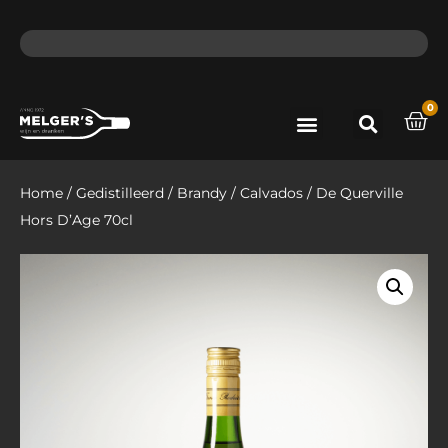
ma - do voor 12 uur besteld, de volgende dag in huis​
lat
0
Port & Sherry
Bieren & Ciders
Home
/
Gedistilleerd
/
Brandy
/
Calvados
/ De Querville
Hors D’Age 70cl