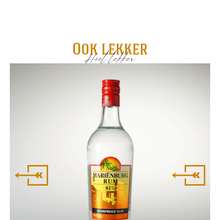
Ook lekker
Heel lekker
Pa