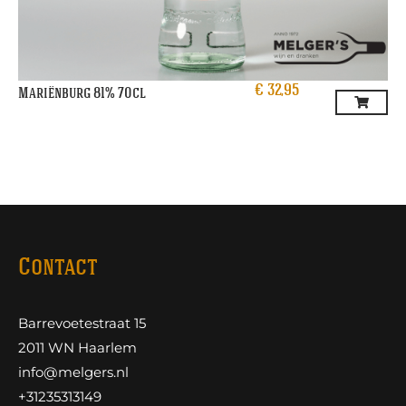
€
32,95
Mariënburg 81% 70cl
Contact
Barrevoetestraat 15
2011 WN Haarlem
info@melgers.nl
+31235313149