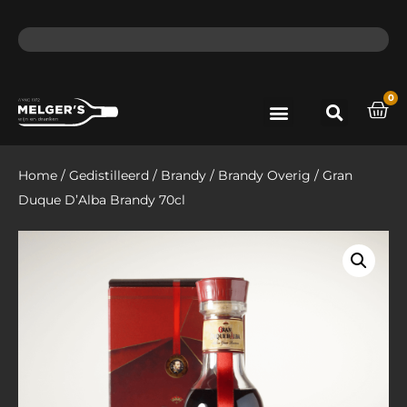
ma - do voor 12 uur besteld, de volgende dag in huis​
lat
0
Port & Sherry
Bieren & Ciders
Home
/
Gedistilleerd
/
Brandy
/
Brandy Overig
/ Gran
Duque D’Alba Brandy 70cl