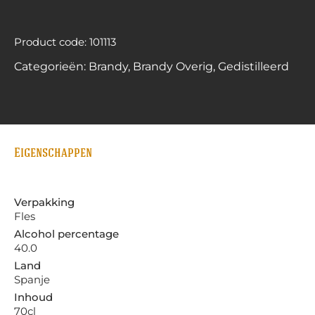
Product code: 101113
Categorieën:
Brandy
,
Brandy Overig
,
Gedistilleerd
Eigenschappen
Verpakking
Fles
Alcohol percentage
40.0
Land
Spanje
Inhoud
70cl