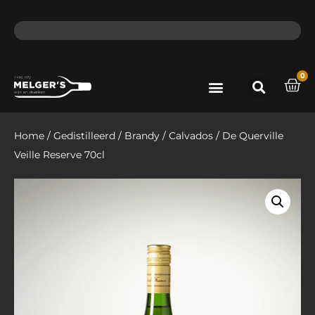
ma - do voor 12 uur besteld, de volgende dag in huis​
lat
0
Port & Sherry
Bieren & Ciders
Home
/
Gedistilleerd
/
Brandy
/
Calvados
/ De Querville
Veille Reserve 70cl