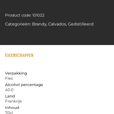
Product code: 101022
Categorieën:
Brandy
,
Calvados
,
Gedistilleerd
Eigenschappen
Verpakking
Fles
Alcohol percentage
40.0
Land
Frankrijk
Inhoud
70cl