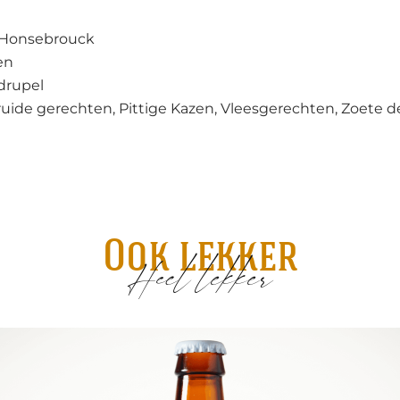
 Honsebrouck
en
drupel
uide gerechten, Pittige Kazen, Vleesgerechten, Zoete d
Ook lekker
Heel lekker