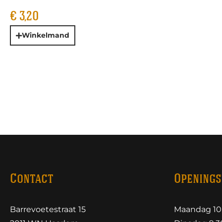
€
3,20
Winkelmand
Contact
Openings
Barrevoetestraat 15
Maandag 10.