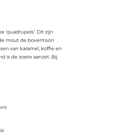
 ‘quadrupels’. Dit zijn
n de mout de boventoon
sen van karamel, koffie en
 is de zoete aanzet. Bij
ent
ië