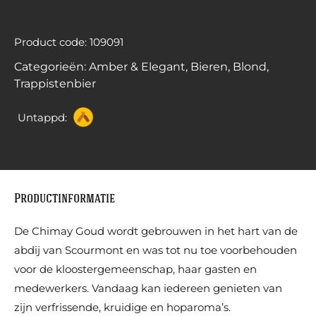
Product code: 109091
Categorieën:
Amber & Elegant
,
Bieren
,
Blond
,
Trappistenbier
Untappd:
Productinformatie
De Chimay Goud wordt gebrouwen in het hart van de
abdij van Scourmont en was tot nu toe voorbehouden
voor de kloostergemeenschap, haar gasten en
medewerkers. Vandaag kan iedereen genieten van
zijn verfrissende, kruidige en hoparoma’s.