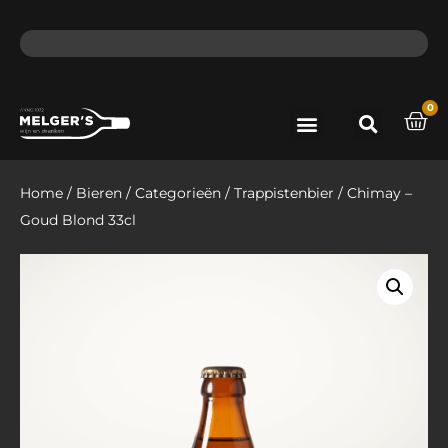
ma - do voor 12 uur besteld, de volgende dag in huis​
lat
0
Port & Sherry
Bieren & Ciders
Home
/
Bieren
/
Categorieën
/
Trappistenbier
/ Chimay –
Goud Blond 33cl