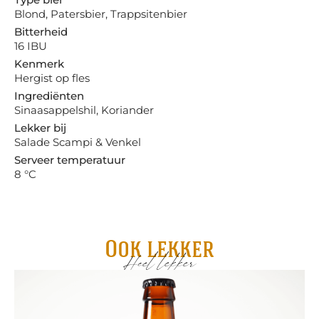
Blond, Patersbier, Trappsitenbier
Bitterheid
16 IBU
Kenmerk
Hergist op fles
Ingrediënten
Sinaasappelshil, Koriander
Lekker bij
Salade Scampi & Venkel
Serveer temperatuur
8 °C
Ook lekker
Heel lekker
Ma