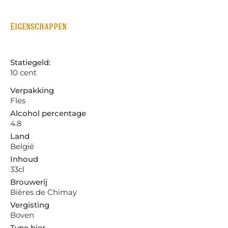
Eigenschappen
Statiegeld:
10 cent
Verpakking
Fles
Alcohol percentage
4.8
Land
België
Inhoud
33cl
Brouwerij
Bières de Chimay
Vergisting
Boven
Type bier