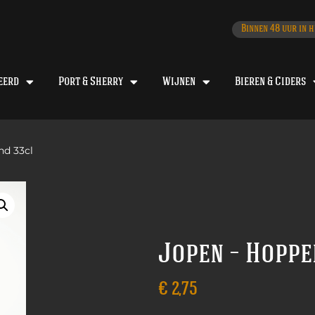
Binnen 48 uur in h
eerd
Port & Sherry
Wijnen
Bieren & Ciders
nd 33cl
Jopen – Hoppe
€
2,75