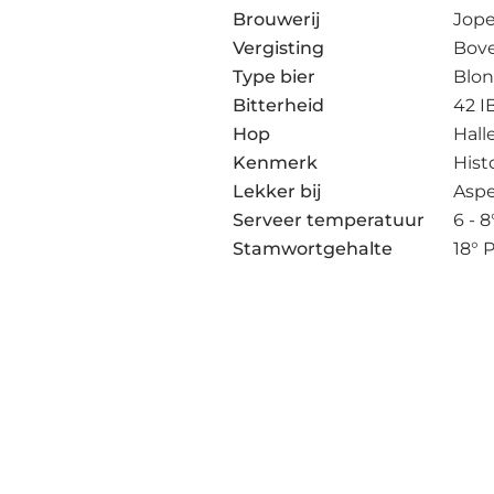
Brouwerij
Jop
Vergisting
Bov
Type bier
Blo
Bitterheid
42 I
Hop
Hall
Kenmerk
Hist
Lekker bij
Aspe
Serveer temperatuur
6 - 8
Stamwortgehalte
18° 