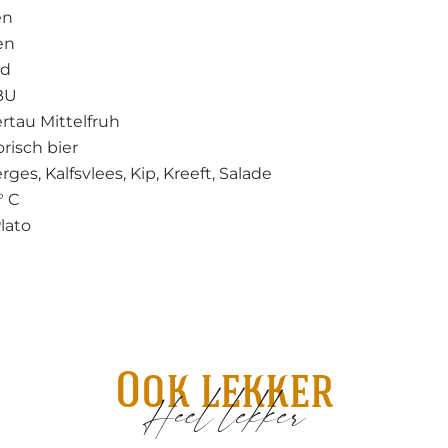
en
en
nd
BU
ertau Mittelfruh
orisch bier
rges, Kalfsvlees, Kip, Kreeft, Salade
° C
Plato
Ook lekker
Heel lekker