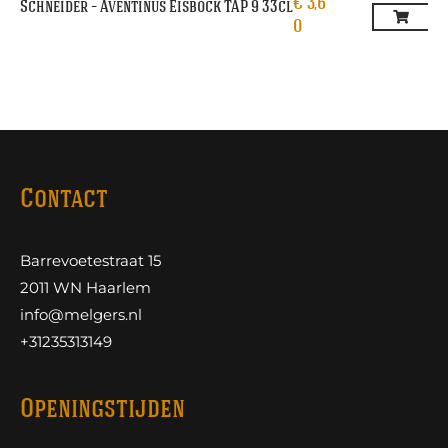
€
3,6
Schneider – Aventinus Eisbock TAP 9 33cl
0
Contact
Barrevoetestraat 15
2011 WN Haarlem
info@melgers.nl
+31235313149
Openingstijden