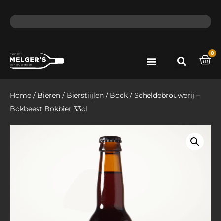
ma - do voor 12 uur besteld, de volgende dag in huis​
lat
0
Port & Sherry
Bieren & Ciders
Home
/
Bieren
/
Bierstiijlen
/
Bock
/ Scheldebrouwerij –
Bokbeest Bokbier 33cl