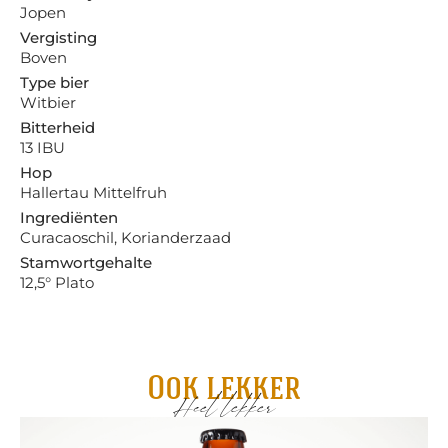
Jopen
Vergisting
Boven
Type bier
Witbier
Bitterheid
13 IBU
Hop
Hallertau Mittelfruh
Ingrediënten
Curacaoschil, Korianderzaad
Stamwortgehalte
12,5° Plato
Ook lekker
Heel lekker