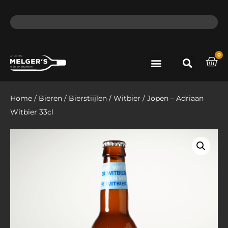
ma - do voor 12 uur besteld, de volgende dag in huis​
lat
0
Port & Sherry
Bieren & Ciders
Home
/
Bieren
/
Bierstiijlen
/
Witbier
/ Jopen – Adriaan
Witbier 33cl