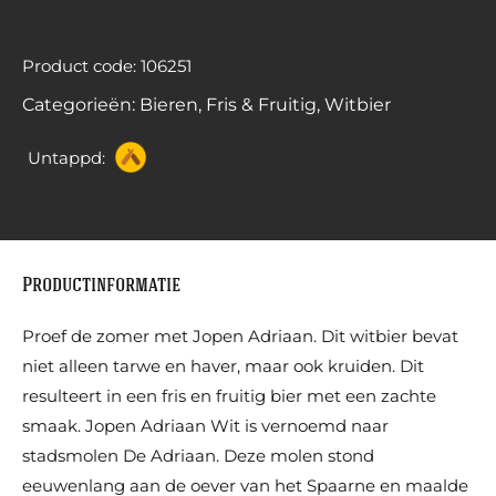
Product code: 106251
Categorieën:
Bieren
,
Fris & Fruitig
,
Witbier
Untappd:
Productinformatie
Proef de zomer met Jopen Adriaan. Dit witbier bevat
niet alleen tarwe en haver, maar ook kruiden. Dit
resulteert in een fris en fruitig bier met een zachte
smaak. Jopen Adriaan Wit is vernoemd naar
stadsmolen De Adriaan. Deze molen stond
eeuwenlang aan de oever van het Spaarne en maalde