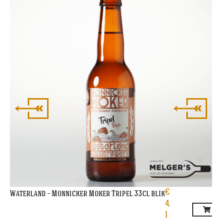
Br
€
Waterland – Monnicker Moker Tripel 33cl blik
4,
1