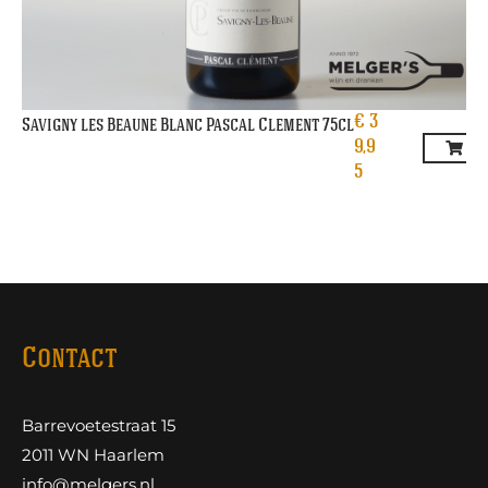
€
3
Savigny les Beaune Blanc Pascal Clement 75cl
9,9
5
Contact
Barrevoetestraat 15
2011 WN Haarlem
info@melgers.nl