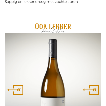
Sappig en lekker droog met zachte zuren
Ook lekker
Heel lekker
Ri