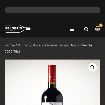
ma - do voor 12 uur besteld, de volgende dag in huis​
lat
0
Port & Sherry
Bieren & Ciders
Home
/
Wijnen
/
Rood
/ Regaleali Rosso Nero d’Avola
2022 75cl