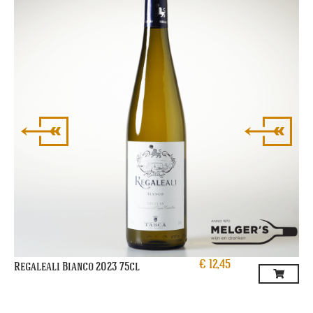
Vi
€
12,45
Regaleali Bianco 2023 75cl