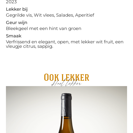
2023
Lekker bij
Gegrilde vis, Wit vlees, Salades, Aperitief
Geur wijn
Bleekgeel met een hint van groen
Smaak
Verfrissend en elegant, open, met lekker wit fruit, een
vleugje citrus, sappig.
Ook lekker
Heel lekker
Me