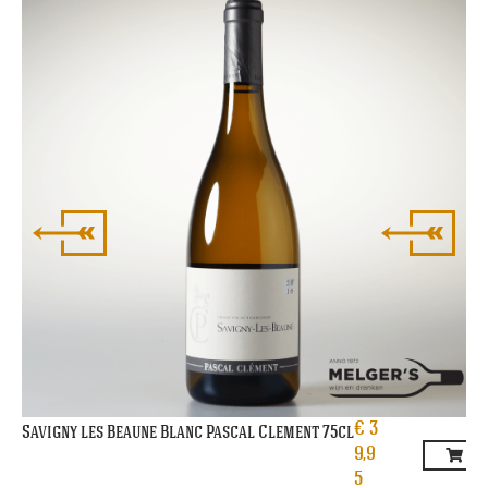
Ri
€
3
Savigny les Beaune Blanc Pascal Clement 75cl
9,9
5