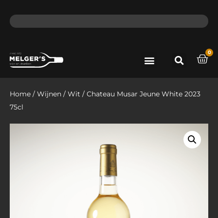
ma - do voor 12 uur besteld, de volgende dag in huis​
lat
0
Port & Sherry
Bieren & Ciders
Home
/
Wijnen
/
Wit
/ Chateau Musar Jeune White 2023
75cl