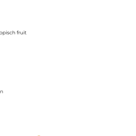
pisch fruit
an