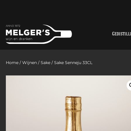
Gedistill
Home
/
Wijnen
/
Sake
/ Sake Senneju 33CL