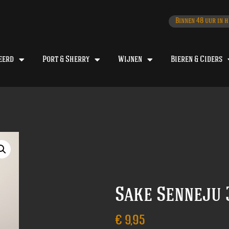
Binnen 48 uur in h
eerd
Port & Sherry
Wijnen
Bieren & Ciders
Sake Senneju 
€
9,95