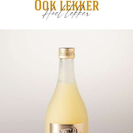
Ook lekker
Heel lekker