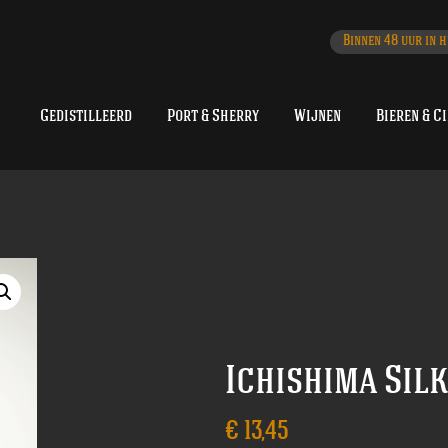
Binnen 48 uur in h
Gedistilleerd
Port & Sherry
Wijnen
Bieren & C
Ichishima Sil
€
13,45