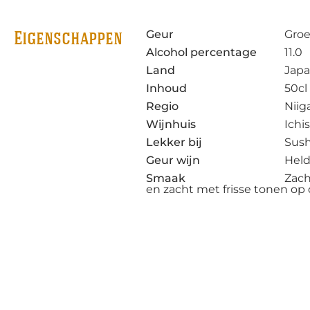
Geur
Groe
Eigenschappen
Alcohol percentage
11.0
Land
Jap
Inhoud
50cl
Regio
Niig
Wijnhuis
Ichi
Lekker bij
Sush
Geur wijn
Held
Smaak
Zach
en zacht met frisse tonen op