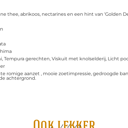
ne thee, abrikoos, nectarines en een hint van ‘Golden De
an
ata
shima
i, Tempura gerechten, Viskuit met knolselderij, Licht po
er
te romige aanzet , mooie zoetimpressie, gedroogde ban
 de achtergrond.
Ook lekker