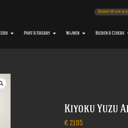
Binnen 48 uur in h
eerd
Port & Sherry
Wijnen
Bieren & Ciders
Kiyoku Yuzu A
€
21,95