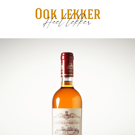
Ook lekker
Heel lekker