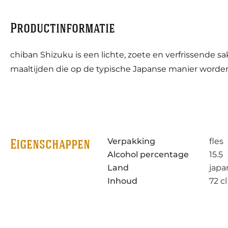
Productinformatie
chiban Shizuku is een lichte, zoete en verfrissende sak
maaltijden die op de typische Japanse manier worden
Verpakking
fles
Eigenschappen
Alcohol percentage
15.5
Land
japa
Inhoud
72 cl