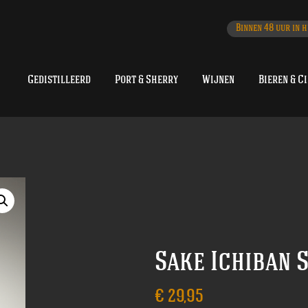
Binnen 48 uur in h
Gedistilleerd
Port & Sherry
Wijnen
Bieren & C
Sake Ichiban 
€
29,95