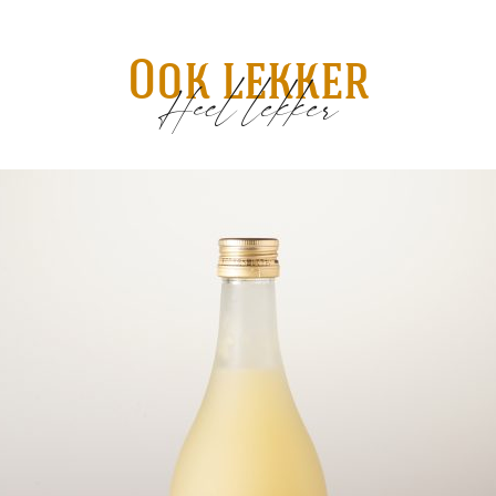
Ook lekker
Heel lekker