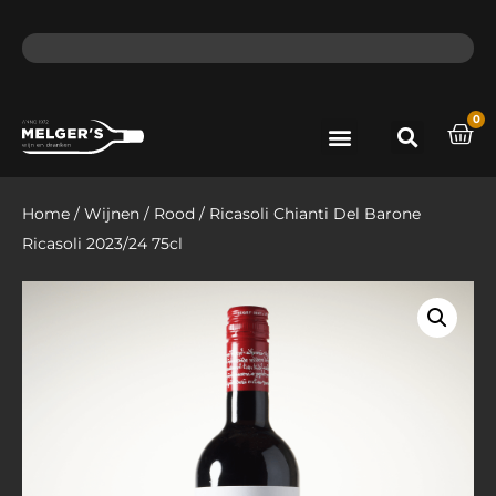
ma - do voor 12 uur besteld, de volgende dag in huis​
lat
0
Port & Sherry
Bieren & Ciders
Home
/
Wijnen
/
Rood
/ Ricasoli Chianti Del Barone
Ricasoli 2023/24 75cl