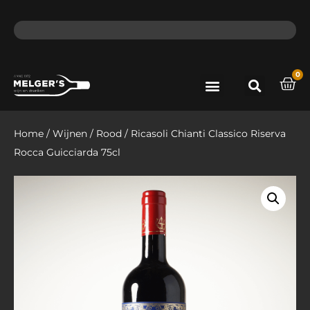
ma - do voor 12 uur besteld, de volgende dag in huis​
lat
0
Port & Sherry
Bieren & Ciders
Home
/
Wijnen
/
Rood
/ Ricasoli Chianti Classico Riserva
Rocca Guicciarda 75cl