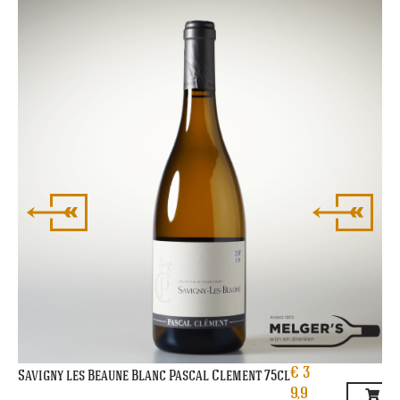
Ri
€
3
Savigny les Beaune Blanc Pascal Clement 75cl
9,9