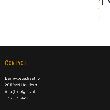
3
,
9
5
Contact
Barrevoetestraat 15
2011 WN Haarlem
info@melgers.nl
+31235313149