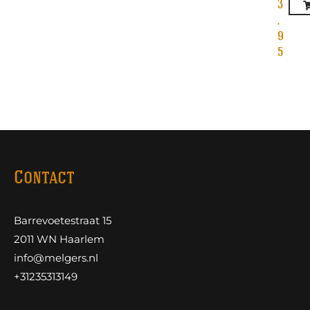
3
,
9
5
Contact
Barrevoetestraat 15
2011 WN Haarlem
info@melgers.nl
+31235313149