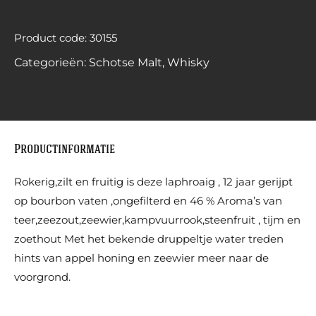
Product code: 30155
Categorieën:
Schotse Malt
,
Whisky
Productinformatie
Rokerig,zilt en fruitig is deze laphroaig , 12 jaar gerijpt
op bourbon vaten ,ongefilterd en 46 % Aroma’s van
teer,zeezout,zeewier,kampvuurrook,steenfruit , tijm en
zoethout Met het bekende druppeltje water treden
hints van appel honing en zeewier meer naar de
voorgrond.