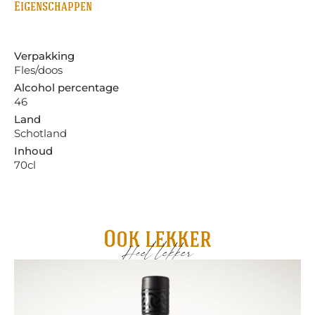
Eigenschappen
Verpakking
Fles/doos
Alcohol percentage
46
Land
Schotland
Inhoud
70cl
Ook lekker
Heel lekker
Gl