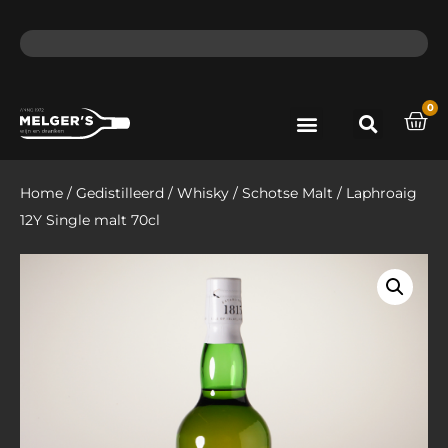
ma - do voor 12 uur besteld, de volgende dag in huis​
lat
0
Port & Sherry
Bieren & Ciders
Home
/
Gedistilleerd
/
Whisky
/
Schotse Malt
/ Laphroaig
12Y Single malt 70cl