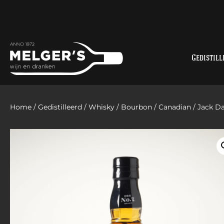
Gedistill
Home
/
Gedistilleerd
/
Whisky
/
Bourbon / Canadian
/ Jack Da