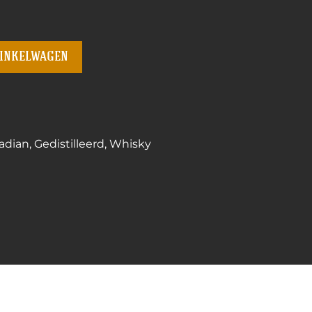
winkelwagen
adian
,
Gedistilleerd
,
Whisky