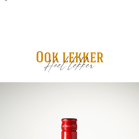
Ook lekker
Heel lekker