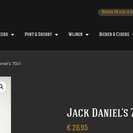
Binnen 48 uur in h
eerd
Port & Sherry
Wijnen
Bieren & Ciders
niel’s 70cl
Jack Daniel’s 
€
26,95