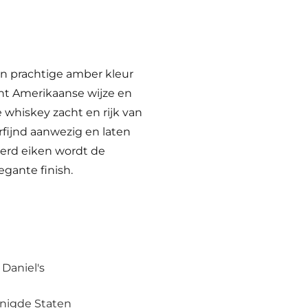
jn prachtige amber kleur
cht Amerikaanse wijze en
e whiskey zacht en rijk van
rfijnd aanwezig en laten
terd eiken wordt de
egante finish.
 Daniel's
nigde Staten