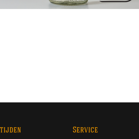
tijden
Service