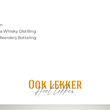
an
a Whisky Distilling
lleerderij Botteling
Ook lekker
Heel lekker