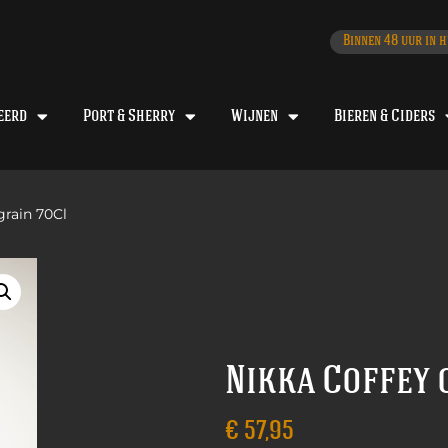
Binnen 48 uur in h
eerd
Port & Sherry
Wijnen
Bieren & Ciders
grain 70Cl
Nikka Coffey 
€
57,95