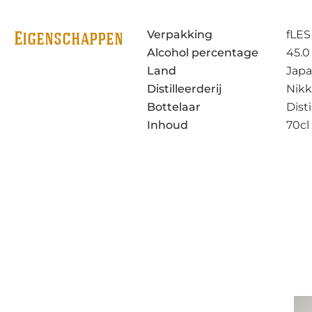
Verpakking
fLES
Eigenschappen
Alcohol percentage
45.0
Land
Jap
Distilleerderij
Nikk
Bottelaar
Disti
Inhoud
70cl