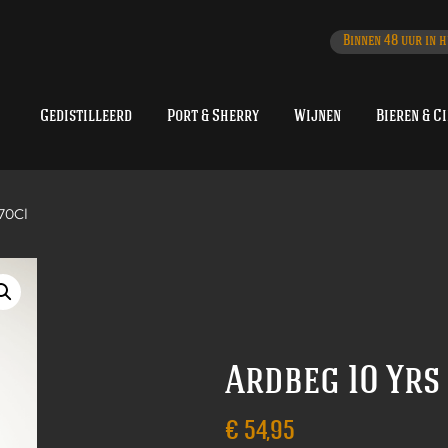
Binnen 48 uur in h
Gedistilleerd
Port & Sherry
Wijnen
Bieren & C
70Cl
Ardbeg 10 Yrs
€
54,95