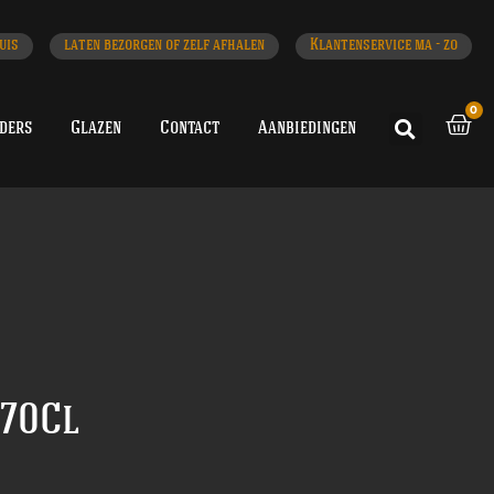
uis
laten bezorgen of zelf afhalen
Klantenservice ma - zo
0
iders
Glazen
Contact
Aanbiedingen
 70Cl