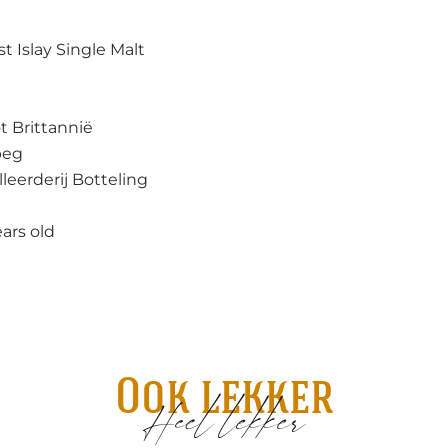
st Islay Single Malt
t Brittannië
beg
lleerderij Botteling
ears old
Ook lekker
Heel lekker