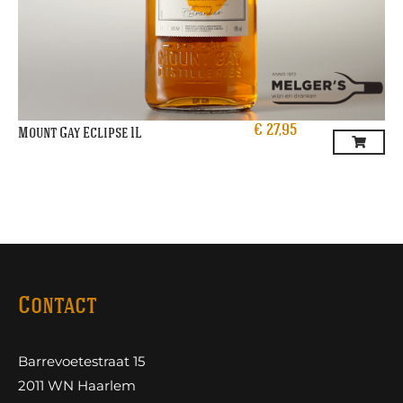
€
27,95
Mount Gay Eclipse 1L
Contact
Barrevoetestraat 15
2011 WN Haarlem