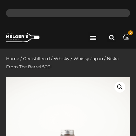
ma - do voor 12 uur besteld, de volgende dag in huis​
lat
0
Port & Sherry
Bieren & Ciders
Home
/
Gedistilleerd
/
Whisky
/
Whisky Japan
/ Nikka
From The Barrel 50Cl