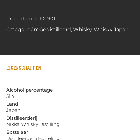
Product code: 100901
Categorieën:
Gedistilleerd
,
Whisky
,
Whisky Japan
Eigenschappen
Alcohol percentage
51.4
Land
Japan
Distilleerderij
Nikka Whisky Distilling
Bottelaar
Distilleerderij Botteling