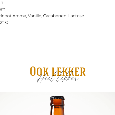
en
ern
lnoot Aroma, Vanille, Cacabonen, Lactose
12° C
3
Ook lekker
Heel lekker