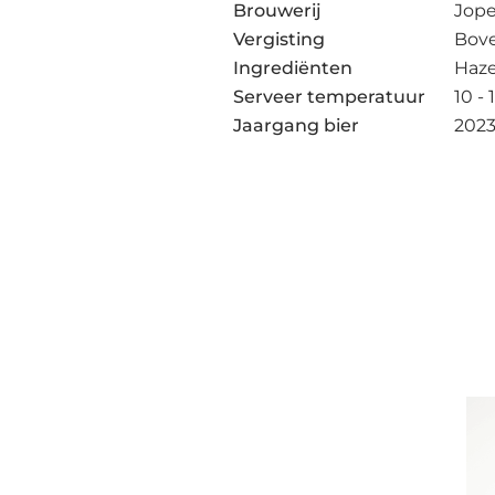
Brouwerij
Jop
Vergisting
Bov
Ingrediënten
Haze
Serveer temperatuur
10 - 
Jaargang bier
202