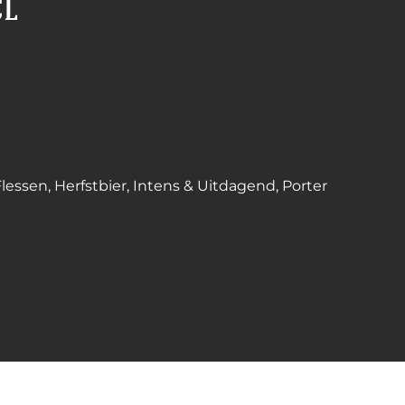
cl
Flessen
,
Herfstbier
,
Intens & Uitdagend
,
Porter