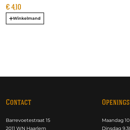
€
4,10
Winkelmand
Contact
Openings
Barrevoetestraat 15
Maandag 10.
2011 WN Haarlem
Dinsdag 9.30