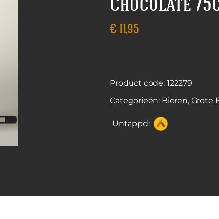
Chocolate 75
€
11,95
Uitverkocht
Product code: 122279
Categorieën:
Bieren
,
Grote 
Untappd: