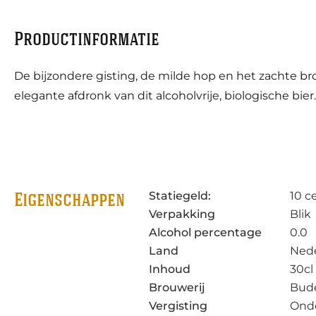
Productinformatie
De bijzondere gisting, de milde hop en het zachte b
elegante afdronk van dit alcoholvrije, biologische bier.
Statiegeld:
10 c
Eigenschappen
Verpakking
Blik
Alcohol percentage
0.0
Land
Ned
Inhoud
30cl
Brouwerij
Bude
Vergisting
Ond