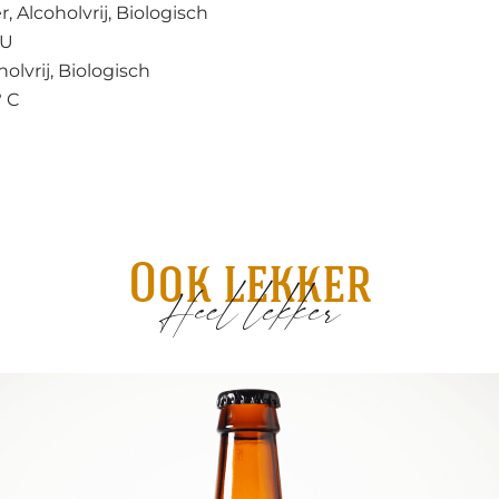
r, Alcoholvrij, Biologisch
BU
holvrij, Biologisch
° C
Ook lekker
Heel lekker