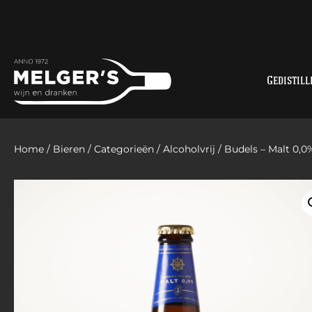
Gedistill
Home
/
Bieren
/
Categorieën
/
Alcoholvrij
/ Budels – Malt 0,0