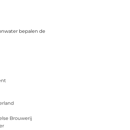
ronwater bepalen de
ent
erland
lse Brouwerij
er