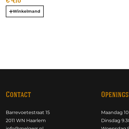
€
4,10
Winkelmand
Contact
Openings
Barrevoetestraat 15
Maandag 10.
2011 WN Haarlem
Dinsdag 9.30
info@melgers.nl
Woensdag 9.