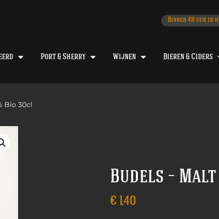
Binnen 48 uur in h
eerd
Port & Sherry
Wijnen
Bieren & Ciders
% Bio 30cl
Budels – Malt
€
1,40