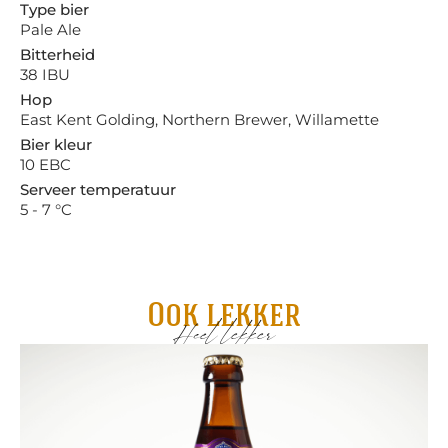
Type bier
Pale Ale
Bitterheid
38 IBU
Hop
East Kent Golding, Northern Brewer, Willamette
Bier kleur
10 EBC
Serveer temperatuur
5 - 7 °C
Ook lekker
Heel lekker
Ma