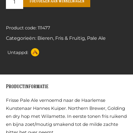
Toevoegen aan winkelwagen
Product code: 111477
Categorieën:
Bieren
,
Fris & Fruitig
,
Pale Ale
Untappd:
Productinformatie
Frisse Pale Ale vernoemd naar de Haarlemse
Kunstenaar Hannes Kuiper. Northern Brewer, Golding
en dry hop met Wilamette. In eerste tonen fris ruikend
en bijna zoet/moutig smakend tot de milde zachte
bitter het over neemt.