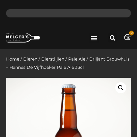
ma - do voor 12 uur besteld, de volgende dag in huis​
lat
0
Port & Sherry
Bieren & Ciders
Home
/
Bieren
/
Bierstiijlen
/
Pale Ale
/ Briljant Brouwhuis
– Hannes De Vijfhoeker Pale Ale 33cl