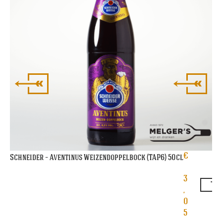
€
Schneider – Aventinus Weizendoppelbock (TAP6) 50cl
3
,
0
5