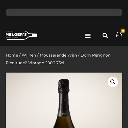
ma - do voor 12 uur besteld, de volgende dag in huis​
lat
0
Port & Sherry
Bieren & Ciders
Home
/
Wijnen
/
Mousserende Wijn
/ Dom Perignon
Plenitude2 Vintage 2006 75cl