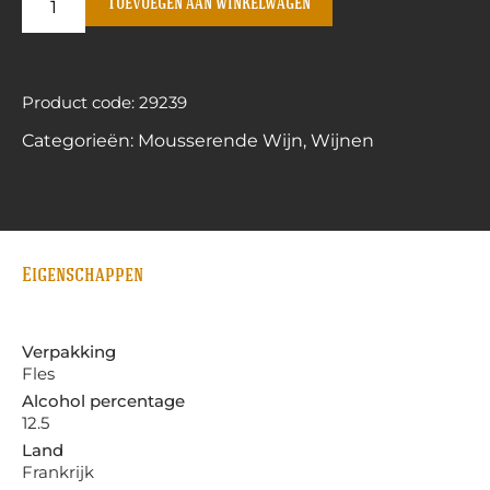
Toevoegen aan winkelwagen
Product code: 29239
Categorieën:
Mousserende Wijn
,
Wijnen
Eigenschappen
Verpakking
Fles
Alcohol percentage
12.5
Land
Frankrijk