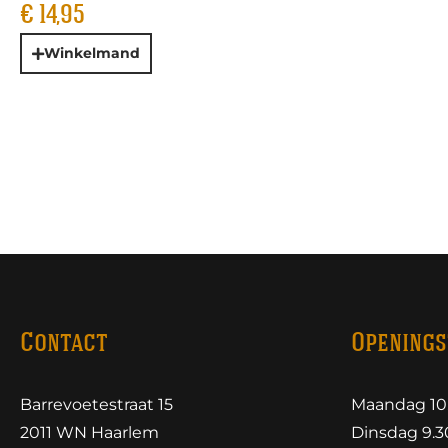
€
14,95
Winkelmand
Contact
Openings
Barrevoetestraat 15
Maandag 10.
2011 WN Haarlem
Dinsdag 9.30