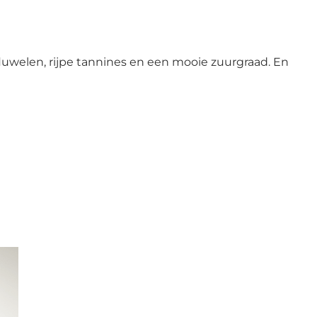
fluwelen, rijpe tannines en een mooie zuurgraad. En
Ri