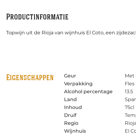
Productinformatie
Topwijn uit de Rioja van wijnhuis El Coto, een zijdeza
Geur
Met 
Eigenschappen
Verpakking
Fles
Alcohol percentage
13.5
Land
Span
Inhoud
75cl
Druif
Temp
Regio
Rioj
Wijnhuis
El C