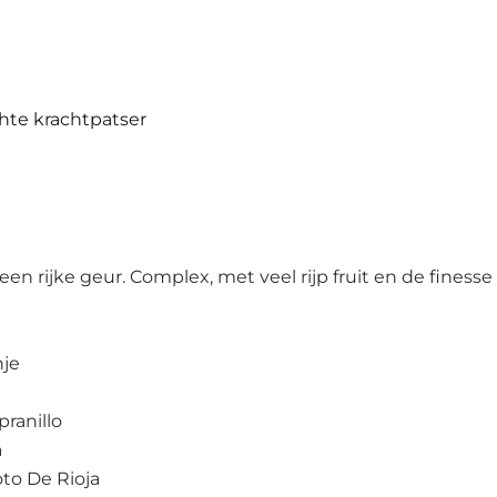
chte krachtpatser
een rijke geur. Complex, met veel rijp fruit en de finesse
je
ranillo
a
oto De Rioja