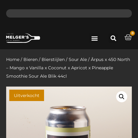
ma - do voor 12 uur besteld, de volgende dag in huis​
lat
0
Port & Sherry
Bieren & Ciders
Home
/
Bieren
/
Bierstiijlen
/
Sour Ale
/ Ārpus x 450 North
– Mango x Vanilla x Coconut x Apricot x Pineapple
Smoothie Sour Ale Blik 44cl
Uitverkocht