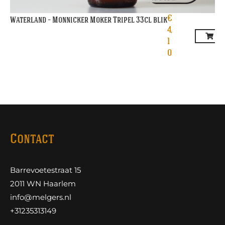
€
Waterland – Monnicker Moker Tripel 33cl blik
4,
1
0
Contact
Barrevoetestraat 15
2011 WN Haarlem
info@melgers.nl
+31235313149