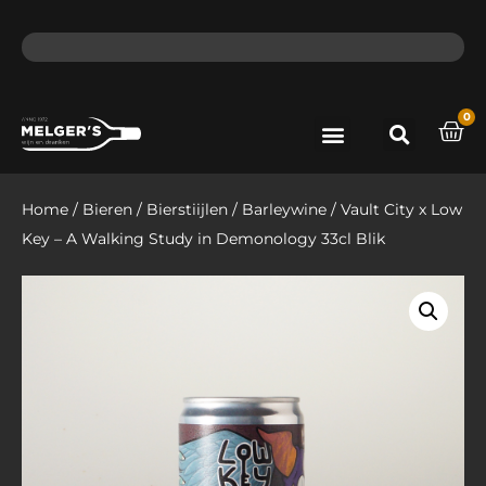
ma - do voor 12 uur besteld, de volgende dag in huis​
lat
0
Port & Sherry
Bieren & Ciders
Home
/
Bieren
/
Bierstiijlen
/
Barleywine
/ Vault City x Low
Key – A Walking Study in Demonology 33cl Blik