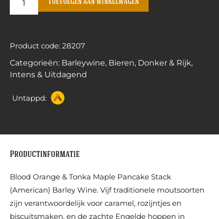
Toevoegen aan winkelwagen
Product code: 28207
Categorieën:
Barleywine
,
Bieren
,
Donker & Rijk
,
Intens & Uitdagend
Untappd:
Productinformatie
Blood Orange & Tonka Maple Pancake Stack
(American) Barley Wine. Vijf traditionele moutsoorten
zijn verantwoordelijk voor caramel, rozijntjes en
biscuitsmaken, en de zachte Engelde hoppen in