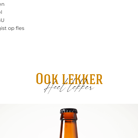
en
l
BU
ist op fles
Ook lekker
Heel lekker