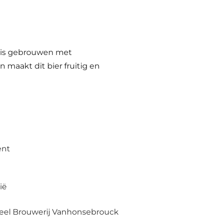
ou is gebrouwen met
maakt dit bier fruitig en
ent
ië
eel Brouwerij Vanhonsebrouck