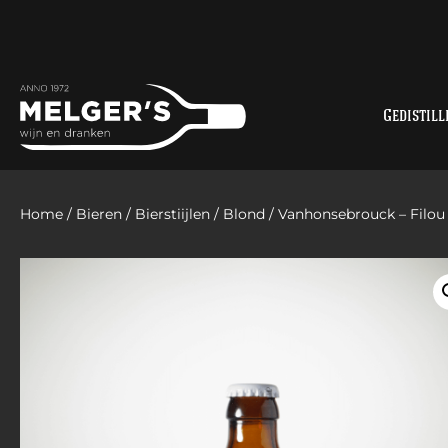
Gedistill
Home
/
Bieren
/
Bierstiijlen
/
Blond
/ Vanhonsebrouck – Filou 