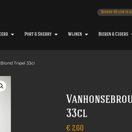
Binnen 48 uur in h
eerd
Port & Sherry
Wijnen
Bieren & Ciders
Blond Tripel 33cl
Vanhonsebrouc
33cl
€
2,60