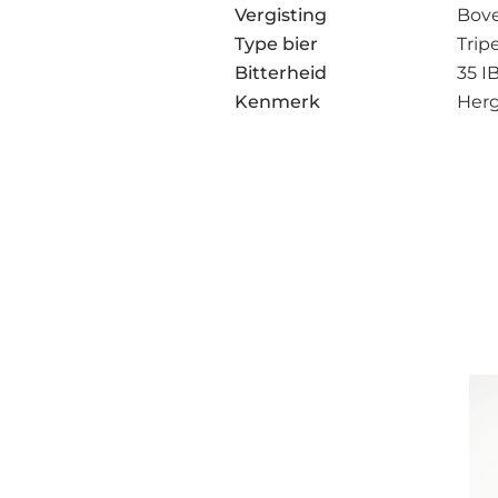
Vergisting
Bov
Type bier
Tripe
Bitterheid
35 I
Kenmerk
Herg