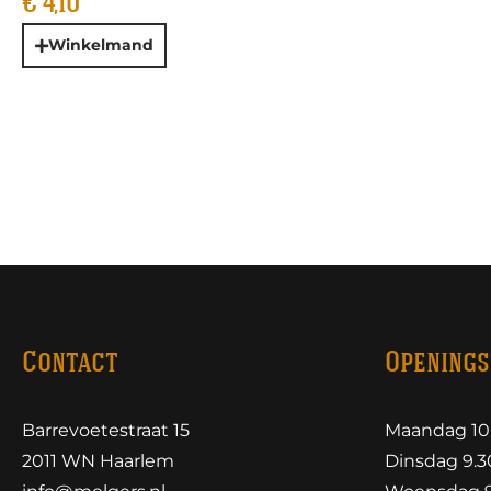
€
4,10
Winkelmand
Contact
Openings
Barrevoetestraat 15
Maandag 10.
2011 WN Haarlem
Dinsdag 9.30